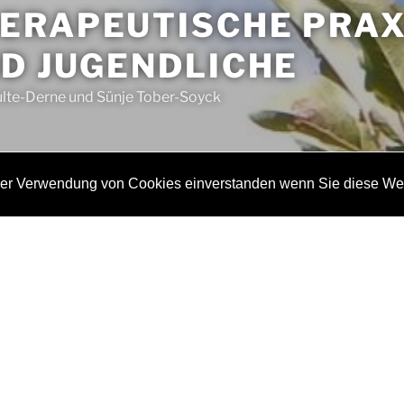
ERAPEUTISCHE PRAX
ND JUGENDLICHE
ulte-Derne und Sünje Tober-Soyck
 der Verwendung von Cookies einverstanden wenn Sie diese We
bot
Über uns
Kontakt
Liebe Kinder und Jugend
liebe Eltern,
wir sind kassenärztlich niedergelassene